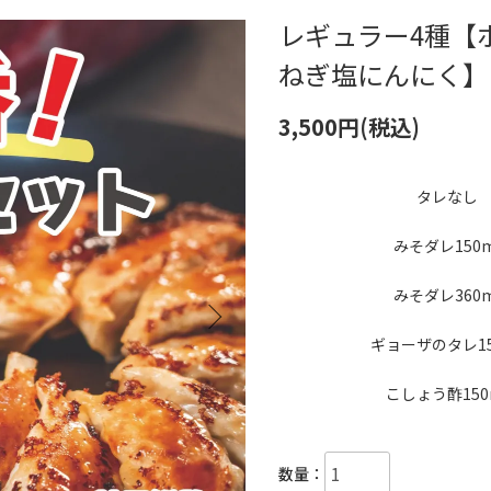
レギュラー4種【
ねぎ塩にんにく】
3,500円(税込)
タレなし
みそダレ150m
みそダレ360m
ギョーザのタレ15
こしょう酢150
数量：