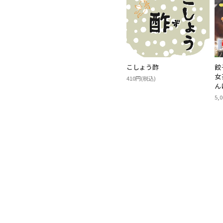
こしょう酢
餃
女
410円(税込)
ん
5,