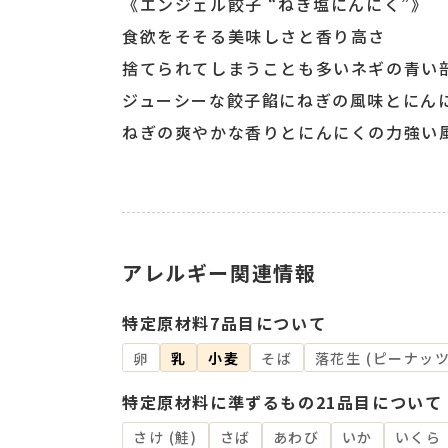
《エンジェル餃子 “ねぎ塩にんにく”》
食欲をそそる美味しさと香り高さ
捨てられてしまうことも多いネギの青い
ジューシーな餃子餡にねぎの風味とにん
ねぎの爽やかな香りとにんにくの力強い
アレルギー関連情報
特定原材料7品目について
卵
乳
小麦
そば
落花生 (ピーナッツ
特定原材料に準ずるもの21品目について
さけ (鮭)
さば
あわび
いか
いくら