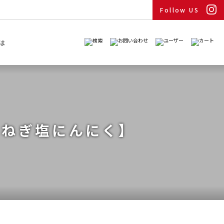
Follow US
は
、ねぎ塩にんにく】