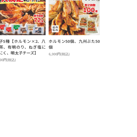
子5種【ホルモン×2、八
ホルモン50個、九州ぶた50
茶、有明のり、ねぎ塩に
個
にく、明太子チーズ】
6,000円(税込)
000円(税込)