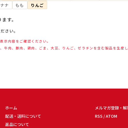
バナナ
もも
りんご
ります。
ください。
の表示内容をご確認ください。
品、牛肉、豚肉、鶏肉、ごま、大豆、りんご、ゼラチンを含む製品を生産
ホーム
メルマガ登録・解
配送・送料について
RSS
/
ATOM
返品について