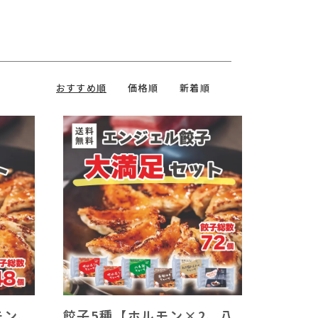
おすすめ順
価格順
新着順
モン、
餃子5種【ホルモン×2、八