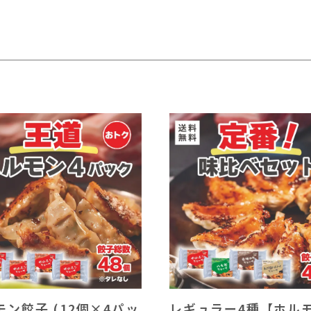
モン餃子 (12個×4パッ
レギュラー4種【ホル