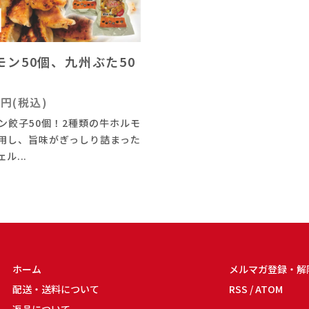
モン50個、九州ぶた50
0円(税込)
ン餃子50個！2種類の牛ホルモ
用し、旨味がぎっしり詰まった
ル...
ホーム
メルマガ登録・解
配送・送料について
RSS
/
ATOM