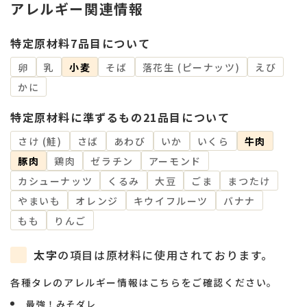
アレルギー関連情報
特定原材料7品目について
卵
乳
小麦
そば
落花生 (ピーナッツ)
えび
かに
特定原材料に準ずるもの21品目について
さけ (鮭)
さば
あわび
いか
いくら
牛肉
豚肉
鶏肉
ゼラチン
アーモンド
カシューナッツ
くるみ
大豆
ごま
まつたけ
やまいも
オレンジ
キウイフルーツ
バナナ
もも
りんご
太字
の項目は原材料に使用されております。
各種タレのアレルギー情報はこちらをご確認ください。
最強！みそダレ